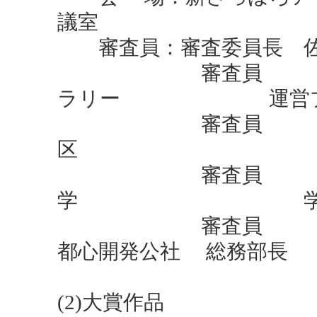
議室
審査員：審査委員長 佐
審査員 花田 
ラリー 運営プロ
審査員 追
区 市
審査員 田村 
学 学
審査員 川尻 
都心開発公社 総務部長
(2)大賞作品